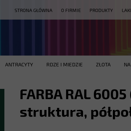
STRONA GŁÓWNA
O FIRMIE
PRODUKTY
LAK
PIECE
KABINY
MYJNIE
INNE
ANTRACYTY
RDZE I MIEDZIE
ZŁOTA
NA
SERWIS
CZĘŚCI ZAMIENNE
FARBA RAL 6005 
struktura, półp