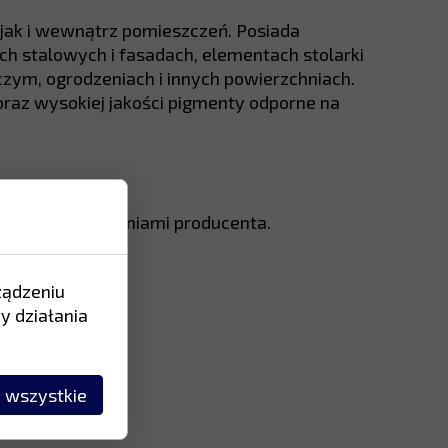
jak i wewnątrz pomieszczeń. Posiada
h stalowych i fasadach, elementach stolarki
czym, ogrodzeniach i innych powierzchniach.
raz wysokiej jakości pigmenty odporne na
 zgodnie z zaleceniami producenta.
owaniem.
ządzeniu
y działania
 wszystkie