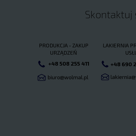
Skontaktuj 
PRODUKCJA - ZAKUP
LAKIERNIA P
URZĄDZEŃ
USŁ
+48 508 255 411
+48 690 2
lakiernia
biuro@wolmal.pl