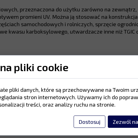
owych, przeznaczona do użytku zarówno na zewnątrz, 
ływem promieni UV. Można ją stosować na konstrukcjac
zęściach samochodowych i rolniczych, sprzęcie ogrodni
owe kwasu karboksylowego, utwardzacze inne niż TGIC o
ewiewnym miejscu, w temperaturze od 5°C do 25°C.
na pliki cookie
kterystyki i zapoznaj się z kartą techniczną. Postępuj
zonym zdjęciu, zaleca się przetestowanie przed mal
ałe pliki danych, które są przechowywane na Twoim ur
eglądania stron internetowych. Używamy ich do popraw
z nami mailowo lub telefonicznie.
onalizacji treści, oraz analizy ruchu na stronie.
Dostosuj
Zezwól na