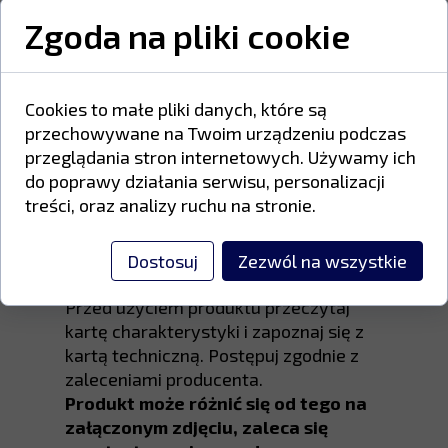
powierzchniach.
Zgoda na pliki cookie
Farby poliestrowe zawierają żywice
poliestrowe kwasu karboksylowego,
utwardzacze inne niż TGIC oraz
Cookies to małe pliki danych, które są
wysokiej jakości pigmenty odporne na
przechowywane na Twoim urządzeniu podczas
promieniowanie UV i warunki
przeglądania stron internetowych. Używamy ich
atmosferyczne.
do poprawy działania serwisu, personalizacji
treści, oraz analizy ruchu na stronie.
Proszek należy przechowywać w
suchym, przewiewnym miejscu, w
Dostosuj
Zezwól na wszystkie
temperaturze od 5°C do 25°C.
Przed użyciem produktu przeczytaj
kartę charakterystyki i zapoznaj się z
kartą techniczną. Postępuj zgodnie z
zaleceniami producenta.
Produkt może różnić się od tego na
załączonym zdjęciu, zaleca się