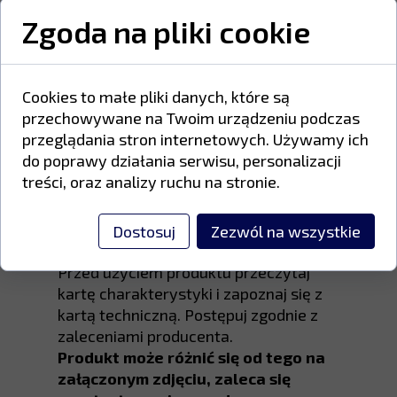
powierzchniach.
Zgoda na pliki cookie
Farby poliestrowe zawierają żywice
poliestrowe kwasu karboksylowego,
utwardzacze inne niż TGIC oraz
Cookies to małe pliki danych, które są
wysokiej jakości pigmenty odporne na
przechowywane na Twoim urządzeniu podczas
promieniowanie UV i warunki
przeglądania stron internetowych. Używamy ich
atmosferyczne.
do poprawy działania serwisu, personalizacji
treści, oraz analizy ruchu na stronie.
Proszek należy przechowywać w
suchym, przewiewnym miejscu, w
Dostosuj
Zezwól na wszystkie
temperaturze od 5°C do 25°C.
Przed użyciem produktu przeczytaj
kartę charakterystyki i zapoznaj się z
kartą techniczną. Postępuj zgodnie z
zaleceniami producenta.
Produkt może różnić się od tego na
załączonym zdjęciu, zaleca się