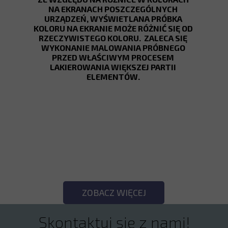
NA EKRANACH POSZCZEGÓLNYCH
URZĄDZEŃ, WYŚWIETLANA PRÓBKA
KOLORU NA EKRANIE MOŻE RÓŻNIĆ SIĘ OD
RZECZYWISTEGO KOLORU. ZALECA SIĘ
WYKONANIE MALOWANIA PRÓBNEGO
PRZED WŁAŚCIWYM PROCESEM
LAKIEROWANIA WIĘKSZEJ PARTII
ELEMENTÓW.
SPRAWDŹ POZOSTAŁE
KOLORY!
ZOBACZ WIĘCEJ
Skontaktuj się z nami!