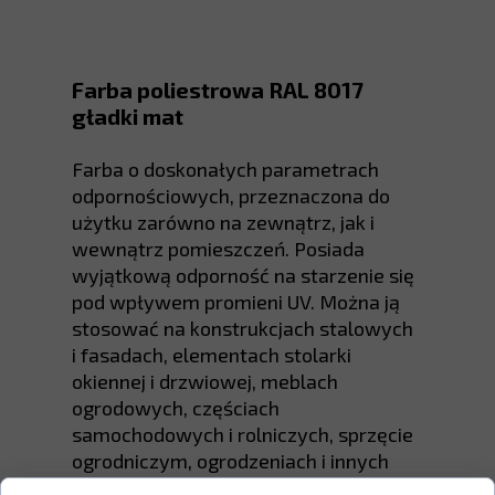
Farba poliestrowa RAL 8017
gładki mat
Farba o doskonałych parametrach
odpornościowych, przeznaczona do
użytku zarówno na zewnątrz, jak i
wewnątrz pomieszczeń. Posiada
wyjątkową odporność na starzenie się
pod wpływem promieni UV. Można ją
stosować na konstrukcjach stalowych
i fasadach, elementach stolarki
okiennej i drzwiowej, meblach
ogrodowych, częściach
samochodowych i rolniczych, sprzęcie
ogrodniczym, ogrodzeniach i innych
powierzchniach.