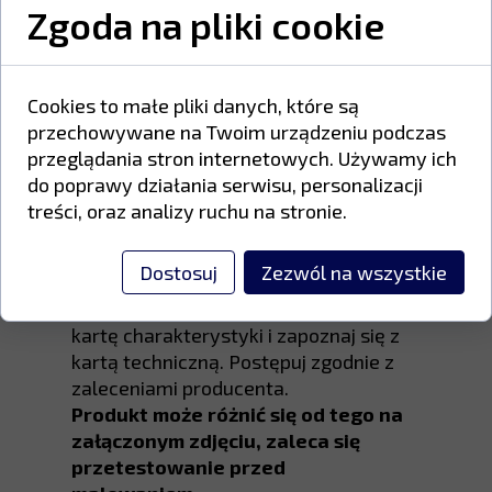
Zgoda na pliki cookie
Farby poliestrowe zawierają żywice
poliestrowe kwasu karboksylowego,
utwardzacze inne niż TGIC oraz
wysokiej jakości pigmenty odporne na
Cookies to małe pliki danych, które są
promieniowanie UV i warunki
przechowywane na Twoim urządzeniu podczas
atmosferyczne.
przeglądania stron internetowych. Używamy ich
do poprawy działania serwisu, personalizacji
treści, oraz analizy ruchu na stronie.
Proszek należy przechowywać w
suchym, przewiewnym miejscu, w
Dostosuj
Zezwól na wszystkie
temperaturze od 5°C do 25°C.
Przed użyciem produktu przeczytaj
kartę charakterystyki i zapoznaj się z
kartą techniczną. Postępuj zgodnie z
zaleceniami producenta.
Produkt może różnić się od tego na
załączonym zdjęciu, zaleca się
przetestowanie przed