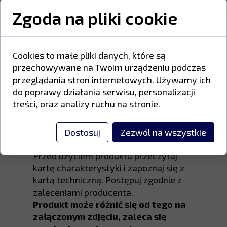
powierzchniach.
Zgoda na pliki cookie
Farby poliestrowe zawierają żywice
poliestrowe kwasu karboksylowego,
utwardzacze inne niż TGIC oraz
Cookies to małe pliki danych, które są
wysokiej jakości pigmenty odporne na
przechowywane na Twoim urządzeniu podczas
promieniowanie UV i warunki
przeglądania stron internetowych. Używamy ich
atmosferyczne.
do poprawy działania serwisu, personalizacji
treści, oraz analizy ruchu na stronie.
Proszek należy przechowywać w
suchym, przewiewnym miejscu, w
Dostosuj
Zezwól na wszystkie
temperaturze od 5°C do 25°C.
Przed użyciem produktu przeczytaj
kartę charakterystyki i zapoznaj się z
kartą techniczną. Postępuj zgodnie z
zaleceniami producenta.
Produkt może różnić się od tego na
załączonym zdjęciu, zaleca się