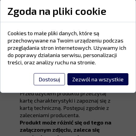
powierzchniach.
Zgoda na pliki cookie
Farby poliestrowe zawierają żywice
poliestrowe kwasu karboksylowego,
utwardzacze inne niż TGIC oraz
Cookies to małe pliki danych, które są
wysokiej jakości pigmenty odporne na
przechowywane na Twoim urządzeniu podczas
promieniowanie UV i warunki
przeglądania stron internetowych. Używamy ich
atmosferyczne.
do poprawy działania serwisu, personalizacji
treści, oraz analizy ruchu na stronie.
Proszek należy przechowywać w
suchym, przewiewnym miejscu, w
Dostosuj
Zezwól na wszystkie
temperaturze od 5°C do 25°C.
Przed użyciem produktu przeczytaj
kartę charakterystyki i zapoznaj się z
kartą techniczną. Postępuj zgodnie z
zaleceniami producenta.
Produkt może różnić się od tego na
załączonym zdjęciu, zaleca się