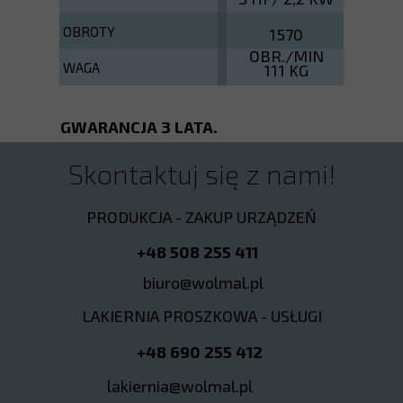
OBROTY
1570
OBR./MIN
WAGA
111 KG
GWARANCJA 3 LATA.
Skontaktuj się z nami!
PRODUKCJA - ZAKUP URZĄDZEŃ
+48 508 255 411
biuro@wolmal.pl
LAKIERNIA PROSZKOWA - USŁUGI
+48 690 255 412
lakiernia@wolmal.pl