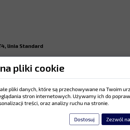
, linia Standard
na pierwszym miejscu w swojej kategorii.
na pliki cookie
apewniającą długą, nieprzerwaną pracę.
hroni przed zagrożeniem ze strony wszystkich ruchom
ednio na zbiorniku w celu lepszego wykorzystania spr
ułatwiający transport.
ałe pliki danych, które są przechowywane na Twoim ur
eglądania stron internetowych. Używamy ich do popraw
konstruowany tak, aby zapewnić niezawodność i długi o
onalizacji treści, oraz analizy ruchu na stronie.
ie dla wymagających hobbystów, rzemieślników, profes
Dostosuj
Zezwól na
TECHNICZNE