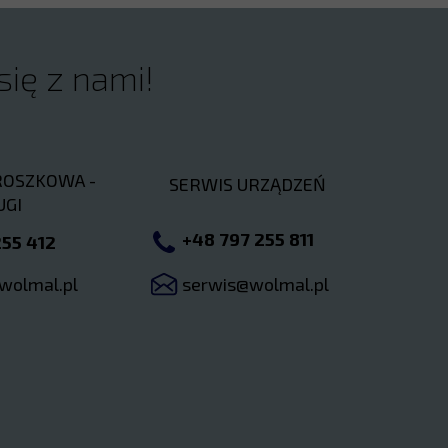
się z nami!
ROSZKOWA -
SERWIS URZĄDZEŃ
UGI
+48 797 255 811
55 412
@wolmal.pl
serwis@wolmal.pl