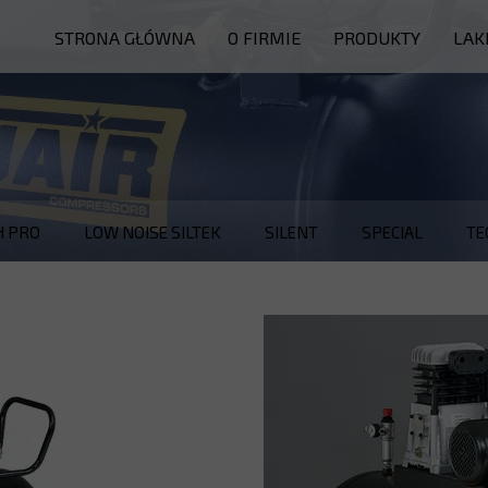
STRONA GŁÓWNA
O FIRMIE
PRODUKTY
LAK
PIECE
KABINY
MYJNIE
INNE
H PRO
LOW NOISE SILTEK
SILENT
SPECIAL
TE
SERWIS
CZĘŚCI ZAMIENNE