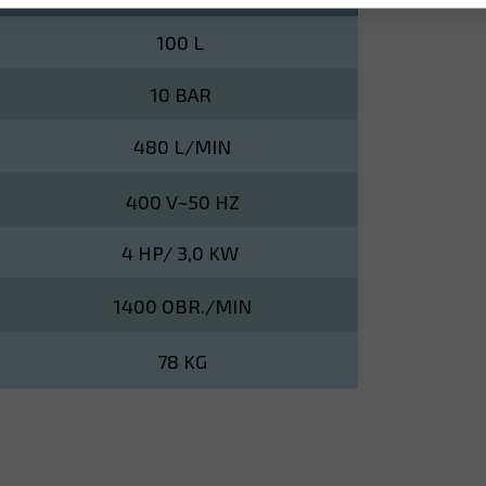
100 L
10 BAR
480 L/MIN
400 V~50 HZ
4 HP/ 3,0 KW
1400 OBR./MIN
78 KG