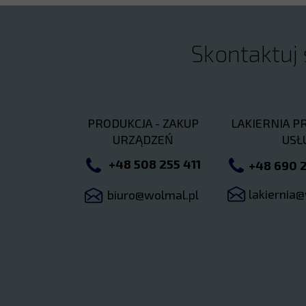
Skontaktuj 
PRODUKCJA - ZAKUP
LAKIERNIA P
URZĄDZEŃ
USŁ
+48 508 255 411
+48 690 2
lakiernia
biuro@wolmal.pl