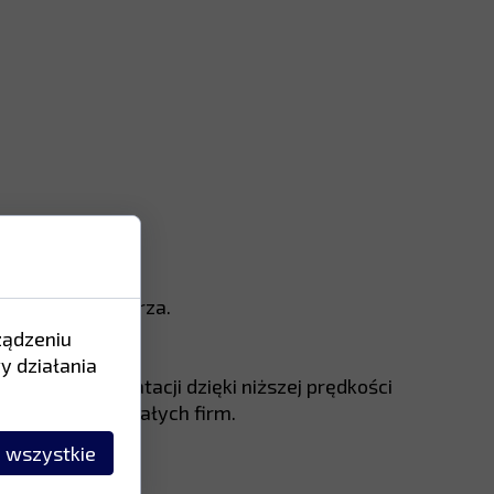
ych elementów.
ężonego powietrza.
ządzeniu
y działania
kres eksploatacji dzięki niższej prędkości
jonalistów i małych firm.
 wszystkie