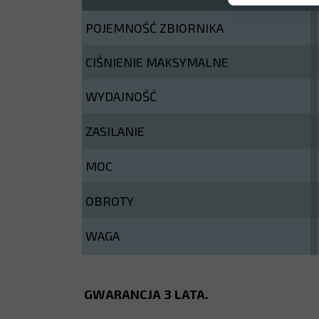
POJEMNOŚĆ ZBIORNIKA
CIŚNIENIE MAKSYMALNE
WYDAJNOŚĆ
ZASILANIE
MOC
OBROTY
WAGA
GWARANCJA 3 LATA.