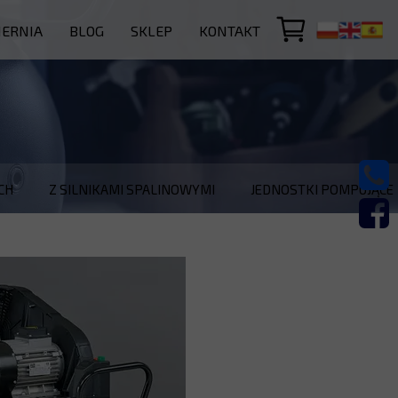
IERNIA
BLOG
SKLEP
KONTAKT
FARBY PROSZKOWE
KOMPRESORY NUAIR
CH
Z SILNIKAMI SPALINOWYMI
JEDNOSTKI POMPUJĄCE