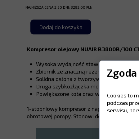
NAJNIŻSZA CENA Z 30 DNI: 3293,00 PLN
Dodaj do koszyka
Kompresor olejowy NUAIR B3800B/100 CT4
Wysoka wydajność stawia pompę B3800B 
Zgoda 
Zbiornik ze znaczną rezerwą powietrza z
Solidna osłona z tworzywa sztucznego c
Druga szybkozłączka montowana bezpośr
Powiększone koła oraz wygodny uchwyt 
Cookies to m
podczas prz
1-stopniowy kompresor z napędem pasowym. S
serwisu, pers
obrotowej pompy. Stanowi doskonałe narzędz
PARAMETRY 