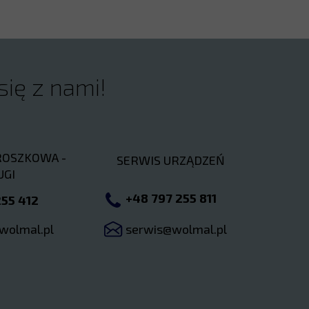
się z nami!
ROSZKOWA -
SERWIS URZĄDZEŃ
UGI
+48 797 255 811
55 412
@wolmal.pl
serwis@wolmal.pl