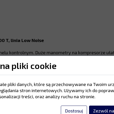
0 T, linia Low Noise
nelu kontrolnym. Duże manometry na kompresorze ułat
ść i łatwiejsze przemieszczanie.
na pliki cookie
py, odpowiednie do intensywnego użytkowania.
ałe pliki danych, które są przechowywane na Twoim ur
eglądania stron internetowych. Używamy ich do popraw
onalizacji treści, oraz analizy ruchu na stronie.
chych kompresorów tłokowych, zaprojektowanych i opra
stosowań wymagających niskiego poziomu hałasu.
Dostosuj
Zezwól na