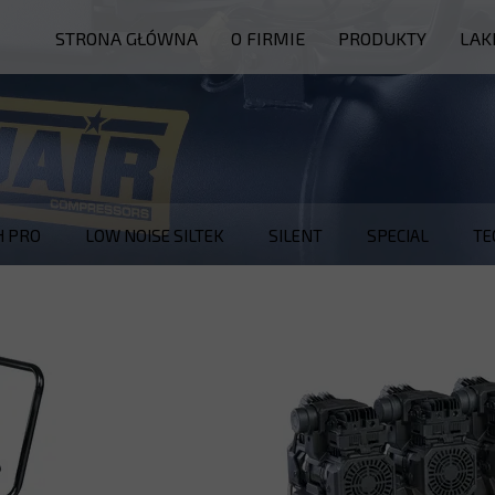
STRONA GŁÓWNA
O FIRMIE
PRODUKTY
LAK
PIECE
KABINY
MYJNIE
INNE
H PRO
LOW NOISE SILTEK
SILENT
SPECIAL
TE
SERWIS
CZĘŚCI ZAMIENNE