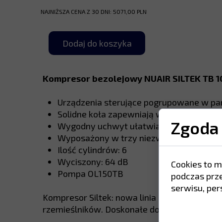
NAJNIŻSZA CENA Z 30 DNI: 5071,00 PLN
Dodaj do koszyka
Kompresor bezolejowy NUAIR SILTEK TB 10
Urządzenia sterujące pogrupowane w pa
Solidne koła zapewniają większą stabilno
Zgoda 
Wygodny uchwyt ułatwiający transport
Wyposażony w trzy niezwykle ciche pom
Ilość cylindrów: 6
Wyciszony: 64 dB
Cookies to m
Pompa OL150TB
podczas prz
serwisu, pers
Kompresor Siltek: nowa linia niezwykle ci
rzemieślników. Doskonałe do wszystkich za