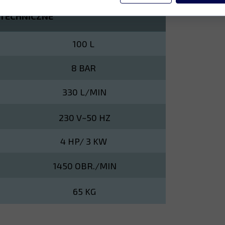
TECHNICZNE
100 L
8 BAR
330 L/MIN
230 V~50 HZ
4 HP/ 3 KW
1450 OBR./MIN
65 KG