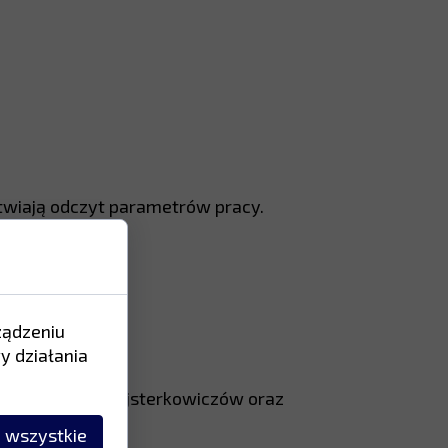
wiają odczyt parametrów pracy.
ządzeniu
y działania
cowanych dla majsterkowiczów oraz
 wszystkie