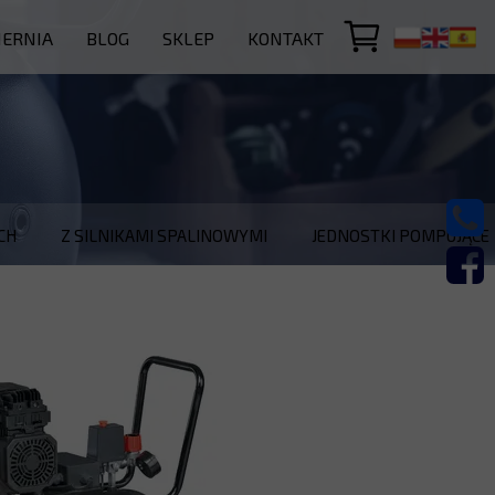
IERNIA
BLOG
SKLEP
KONTAKT
FARBY PROSZKOWE
KOMPRESORY NUAIR
CH
Z SILNIKAMI SPALINOWYMI
JEDNOSTKI POMPUJĄCE