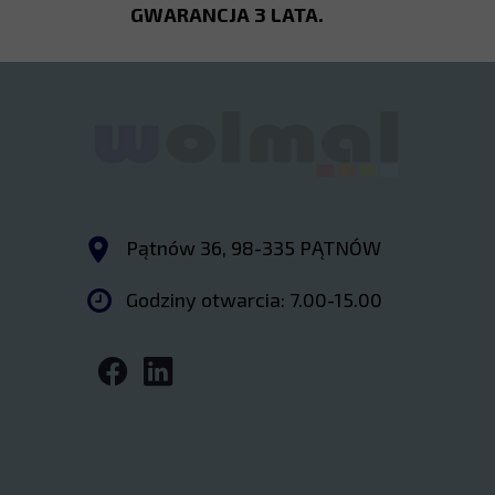
GWARANCJA 3 LATA.
Pątnów 36, 98-335 PĄTNÓW
Godziny otwarcia: 7.00-15.00