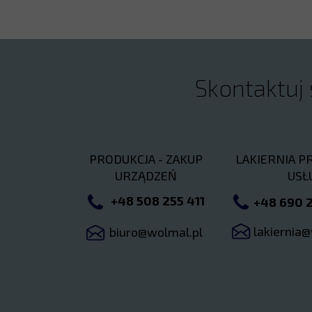
Skontaktuj 
PRODUKCJA - ZAKUP
LAKIERNIA P
URZĄDZEŃ
USŁ
+48 508 255 411
+48 690 2
lakiernia
biuro@wolmal.pl