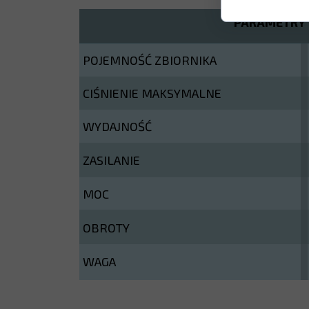
PARAMETRY 
POJEMNOŚĆ ZBIORNIKA
CIŚNIENIE MAKSYMALNE
WYDAJNOŚĆ
ZASILANIE
MOC
OBROTY
WAGA