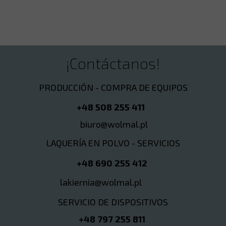
¡Contáctanos!
PRODUCCIÓN - COMPRA DE EQUIPOS
+48 508 255 411
biuro@wolmal.pl
LAQUERÍA EN POLVO - SERVICIOS
+48 690 255 412
lakiernia@wolmal.pl
SERVICIO DE DISPOSITIVOS
+48 797 255 811