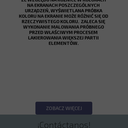
NA EKRANACH POSZCZEGÓLNYCH
URZĄDZEŃ, WYŚWIETLANA PRÓBKA
KOLORU NA EKRANIE MOŻE RÓŻNIĆ SIĘ OD
RZECZYWISTEGO KOLORU. ZALECA SIĘ
WYKONANIE MALOWANIA PRÓBNEGO
PRZED WŁAŚCIWYM PROCESEM
LAKIEROWANIA WIĘKSZEJ PARTII
ELEMENTÓW.
SPRAWDŹ POZOSTAŁE
KOLORY!
ZOBACZ WIĘCEJ
¡Contáctanos!