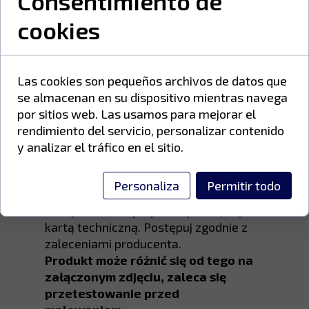
Consentimiento de
Farby poliestrowe zawierają żywice
cookies
poliestrowe kwasu karboksylowego,
utwardzacze inne niż TGIC oraz
wysokiej jakości pigmenty odporne na
promieniowanie UV i warunki
Las cookies son pequeños archivos de datos que
atmosferyczne.
se almacenan en su dispositivo mientras navega
por sitios web. Las usamos para mejorar el
rendimiento del servicio, personalizar contenido
Proszek należy przechowywać w
y analizar el tráfico en el sitio.
suchym, przewiewnym miejscu, w
temperaturze od 5°C do 25°C.
Personaliza
Permitir todo
Przed użyciem produktu przeczytaj
kartę charakterystyki i zapoznaj się z
kartą techniczną. Postępuj zgodnie z
zaleceniami producenta.
Produkt może różnić się od tego na
załączonym zdjęciu, zaleca się
przetestowanie przed