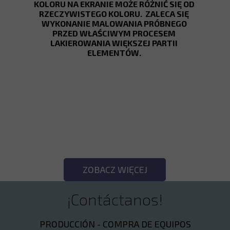
KOLORU NA EKRANIE MOŻE RÓŻNIĆ SIĘ OD
RZECZYWISTEGO KOLORU. ZALECA SIĘ
WYKONANIE MALOWANIA PRÓBNEGO
PRZED WŁAŚCIWYM PROCESEM
LAKIEROWANIA WIĘKSZEJ PARTII
ELEMENTÓW.
SPRAWDŹ POZOSTAŁE
KOLORY!
ZOBACZ WIĘCEJ
¡Contáctanos!
PRODUCCIÓN - COMPRA DE EQUIPOS