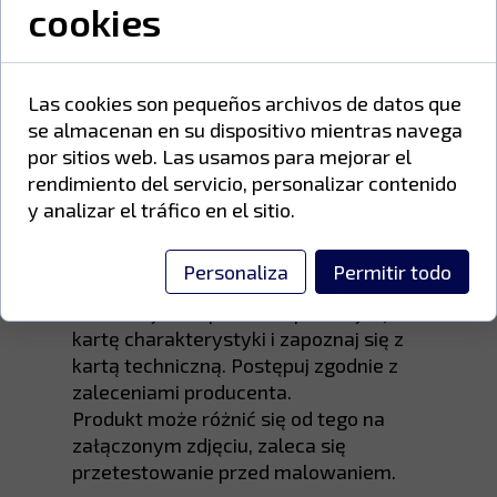
cookies
Farby poliestrowe zawierają żywice
poliestrowe kwasu karboksylowego,
utwardzacze inne niż TGIC oraz
wysokiej jakości pigmenty odporne na
Las cookies son pequeños archivos de datos que
promieniowanie UV i warunki
se almacenan en su dispositivo mientras navega
atmosferyczne.
por sitios web. Las usamos para mejorar el
rendimiento del servicio, personalizar contenido
y analizar el tráfico en el sitio.
Proszek należy przechowywać w
suchym, przewiewnym miejscu, w
Personaliza
Permitir todo
temperaturze od 5°C do 25°C.
Przed użyciem produktu przeczytaj
kartę charakterystyki i zapoznaj się z
kartą techniczną. Postępuj zgodnie z
zaleceniami producenta.
Produkt może różnić się od tego na
załączonym zdjęciu, zaleca się
przetestowanie przed malowaniem.