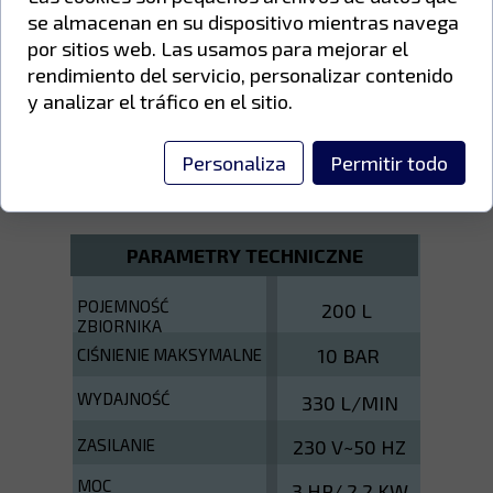
zapewnić niezawodność i długi okres
se almacenan en su dispositivo mientras navega
eksploatacji dzięki niższej prędkości
por sitios web. Las usamos para mejorar el
obrotowej pompy. Stanowi doskonałe
rendimiento del servicio, personalizar contenido
narzędzie dla wymagających
y analizar el tráfico en el sitio.
hobbystów, rzemieślników,
profesjonalistów i małych firm.
Personaliza
Permitir todo
PARAMETRY TECHNICZNE
POJEMNOŚĆ
200 L
ZBIORNIKA
10 BAR
CIŚNIENIE MAKSYMALNE
WYDAJNOŚĆ
330 L/MIN
ZASILANIE
230 V~50 HZ
MOC
3 HP/ 2,2 KW