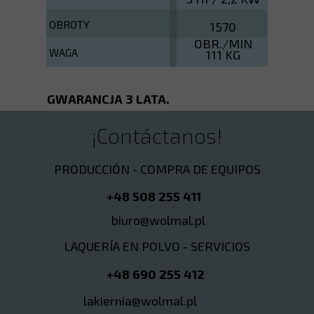
OBROTY
1570
OBR./MIN
WAGA
111 KG
GWARANCJA 3 LATA.
¡Contáctanos!
PRODUCCIÓN - COMPRA DE EQUIPOS
+48 508 255 411
biuro@wolmal.pl
LAQUERÍA EN POLVO - SERVICIOS
+48 690 255 412
lakiernia@wolmal.pl