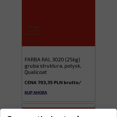
FARBA RAL 3020 (25kg)
gruba struktura, połysk,
Qualicoat
CENA 793,35 PLN brutto/
KUP AHORA