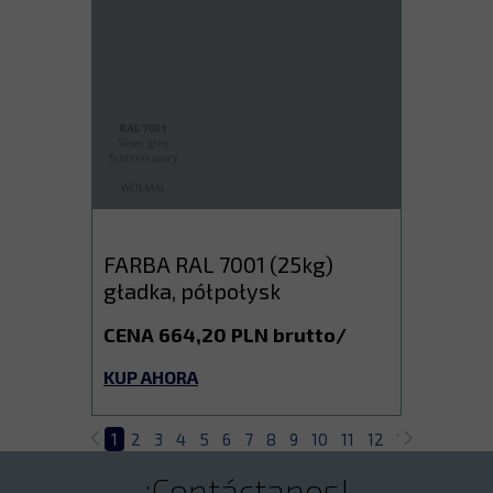
FARBA RAL 7001 (25kg)
gładka, półpołysk
CENA 664,20 PLN brutto/
KUP AHORA
1
2
3
4
5
6
7
8
9
10
11
12
13
14
15
¡Contáctanos!