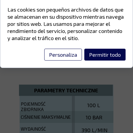
Las cookies son pequeños archivos de datos que
1-stopniowy kompresor z napędem
se almacenan en su dispositivo mientras navega
pasowym. Skonstruowany tak, aby
por sitios web. Las usamos para mejorar el
zapewnić niezawodność i długi okres
rendimiento del servicio, personalizar contenido
eksploatacji dzięki niższej prędkości
y analizar el tráfico en el sitio.
obrotowej pompy. Stanowi doskonałe
narzędzie dla wymagających
hobbystów, rzemieślników,
Personaliza
Permitir todo
profesjonalistów i małych firm.
PARAMETRY TECHNICZNE
POJEMNOŚĆ
100 L
ZBIORNIKA
10 BAR
CIŚNIENIE MAKSYMALNE
WYDAJNOŚĆ
390 L/MIN