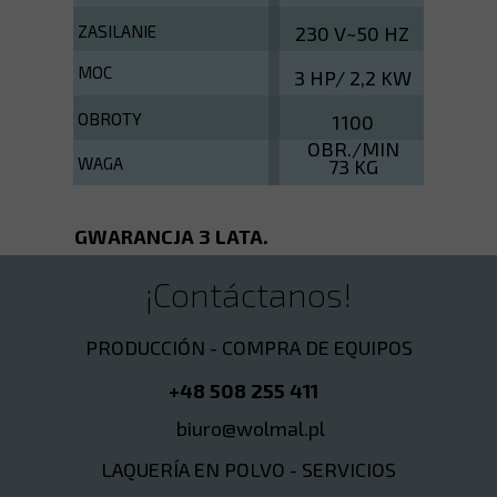
ZASILANIE
230 V~50 HZ
MOC
3 HP/ 2,2 KW
OBROTY
1100
OBR./MIN
WAGA
73 KG
GWARANCJA 3 LATA.
¡Contáctanos!
PRODUCCIÓN - COMPRA DE EQUIPOS
+48 508 255 411
biuro@wolmal.pl
LAQUERÍA EN POLVO - SERVICIOS