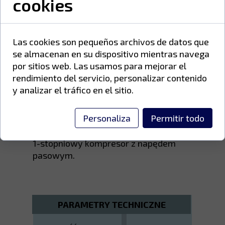
cookies
Cztery koła- dwa duże i dwa
obrotowe oraz wygodny uchwyt
gwarantują stabilność oraz
Las cookies son pequeños archivos de datos que
łatwość przemieszczania.
se almacenan en su dispositivo mientras navega
Solidna osłona pasa z tworzywa
por sitios web. Las usamos para mejorar el
sztucznego, chroniąca wszystkie
rendimiento del servicio, personalizar contenido
elementy ruchome, a dzięki dużym
y analizar el tráfico en el sitio.
szczelinom poprawiająca
wentylację jednostki pompującej.
Personaliza
Permitir todo
72 dB
1-stopniowy kompresor z napędem
pasowym.
PARAMETRY TECHNICZNE