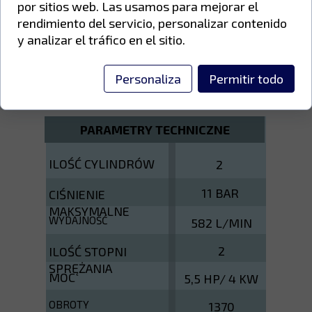
por sitios web. Las usamos para mejorar el
zapewniające lepsze chłodzenie
rendimiento del servicio, personalizar contenido
pompy;
y analizar el tráfico en el sitio.
Zawory kontaktowe ze stali
specjalnej.
Personaliza
Permitir todo
PARAMETRY TECHNICZNE
ILOŚĆ CYLINDRÓW
2
11 BAR
CIŚNIENIE
MAKSYMALNE
WYDAJNOŚĆ
582 L/MIN
2
ILOŚĆ STOPNI
SPRĘŻANIA
MOC
5,5 HP/ 4 KW
OBROTY
1370