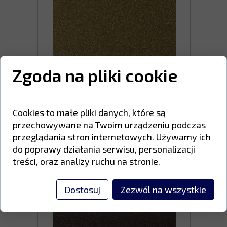
Zgoda na pliki cookie
FARBA ZŁOTY BROKAT
Cookies to małe pliki danych, które są
(25kg) gładka, półmat
przechowywane na Twoim urządzeniu podczas
CENA 1180,80 PLN brutto/ karton
przeglądania stron internetowych. Używamy ich
25 kg
do poprawy działania serwisu, personalizacji
treści, oraz analizy ruchu na stronie.
KUPUJĘ ›
Dostosuj
Zezwól na wszystkie