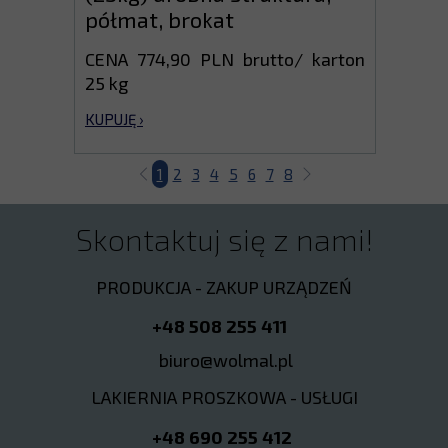
półmat, brokat
CENA 774,90 PLN brutto/ karton
25 kg
KUPUJĘ ›
1
2
3
4
5
6
7
8
Skontaktuj się z nami!
PRODUKCJA - ZAKUP URZĄDZEŃ
+48 508 255 411
biuro@wolmal.pl
LAKIERNIA PROSZKOWA - USŁUGI
+48 690 255 412