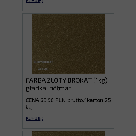
KUPUJĘ ›
FARBA ZŁOTY BROKAT (1kg)
gładka, półmat
CENA 63,96 PLN brutto/ karton 25
kg
KUPUJĘ ›